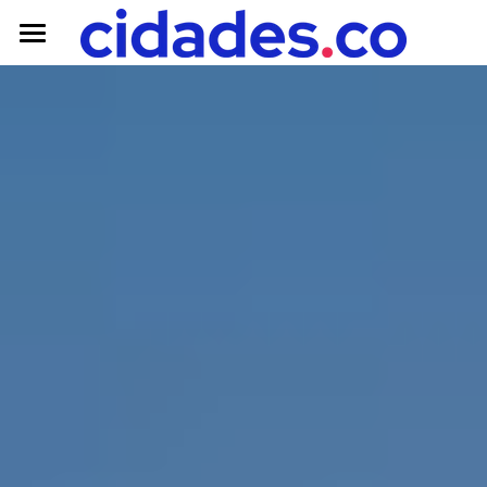
Iniciar mobilização
Publicar projeto
Criar vaquinha
Para empresas
Explore
Mobilizações
Projetos
Vaquinhas
Parcerias