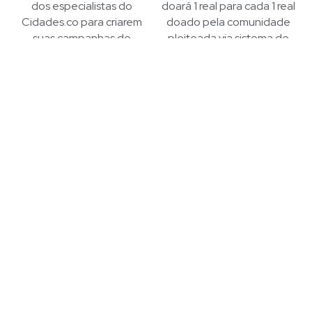
doará 1 real para cada 1 real 
dos especialistas do 
doado pela comunidade 
Cidades.co para criarem 
pleiteada via sistema de 
suas campanhas de 
matchfunding
financiamento coletivo
Como funciona o 
financiamento 1 pra 1
A Gabriel 
irá contribuir com a sua praça por meio do 
modelo 1 pra 1, ou seja, para cada R$ 1,00 doado pela 
vizinhança para a praça a Gabriel doará mais R$ 1,00, 
duplicando o valor doado pela sua comunidade